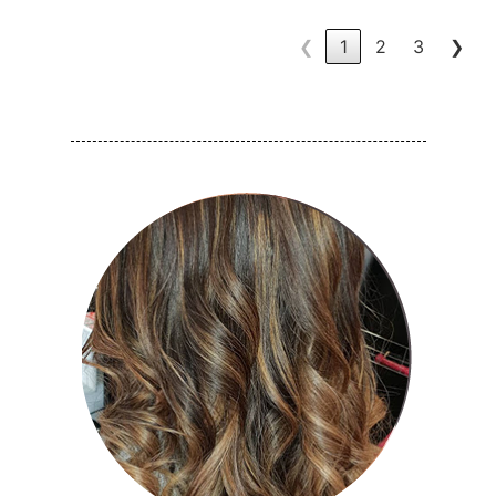
❮
1
2
3
❯